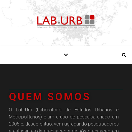
QUEM SOMOS
O Lab-Urb (Laboratório de Estudos Urbanos e
Metropolitanos) é um grupo de pesquisa criado em
2005 e, desde então, vem agregando pesquisadores
e estudantes de graduação e de pós-graduação em