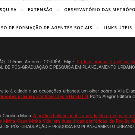
SQUISA
EXTENSÃO
OBSERVATÓRIO DAS METRÓPO
SO DE FORMAÇÃO DE AGENTES SOCIAIS
LINKS ÚTEIS
ÃO, Thêmis Amorim; CORRÊA, Filipe.
Da luta urbana à política 
 DE PÓS-GRADUAÇÃO E PESQUISA EM PLANEJAMENTO URBANO E R
reito à cidade e as ocupações urbanas: um olhar sobre a Vila Elian
ervenções urbanas
: contribuições à Habitat III.
Porto Alegre: Editora
 Carolina Maria.
A política habitacional e a produção do espaço me
 Minha Casa Minha Vida em duas áreas periféricas da Região Me
 DE PÓS-GRADUAÇÃO E PESQUISA EM PLANEJAMENTO URBANO E RE