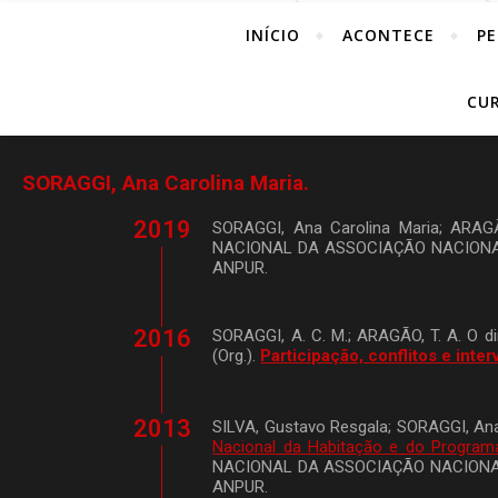
INÍCIO
ACONTECE
PE
CUR
SORAGGI, Ana Carolina Maria.
2019
SORAGGI, Ana Carolina Maria; ARAG
NACIONAL DA ASSOCIAÇÃO NACIONAL
ANPUR.
2016
SORAGGI, A. C. M.; ARAGÃO, T. A. O di
(Org.).
Participação, conflitos e int
2013
SILVA, Gustavo Resgala; SORAGGI, Ana
Nacional da Habitação e do Programa
NACIONAL DA ASSOCIAÇÃO NACIONAL
ANPUR.