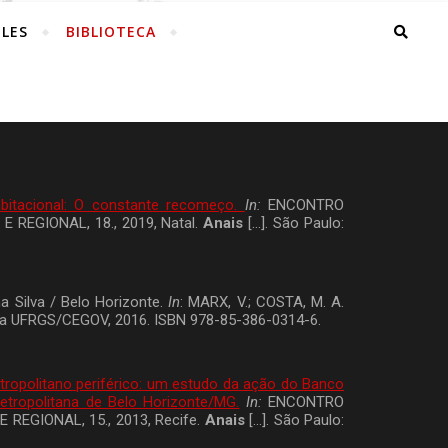
LES
BIBLIOTECA
habitacional: O constante recomeço.
In:
ENCONTRO
EGIONAL, 18., 2019, Natal.
Anais
[…]. São Paulo:
a Silva / Belo Horizonte.
In
: MARX, V.; COSTA, M. A.
 da UFRGS/CEGOV, 2016. ISBN 978-85-386-0314-6.
tropolitano periférico: um estudo da ação do Banco
tropolitana de Belo Horizonte/MG.
In:
ENCONTRO
GIONAL, 15., 2013, Recife.
Anais
[…]. São Paulo: